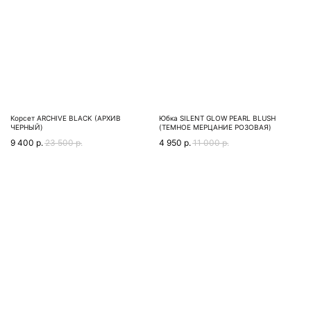
Корсет ARСHIVE BLACK (АРХИВ
Юбка SILENT GLOW PEARL BLUSH
ЧЕРНЫЙ)
(ТЕМНОЕ МЕРЦАНИЕ РОЗОВАЯ)
9 400
р.
23 500
р.
4 950
р.
11 000
р.