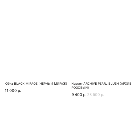
Юбка BLACK MIRAGE (ЧЕРНЫЙ МИРАЖ)
Корсет ARСHIVE PEARL BLUSH (АРХИВ
РОЗОВЫЙ)
11 000
р.
9 400
р.
23 500
р.