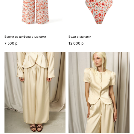
Брюки из шифона с маками
Боди с маками
7 500
р.
12 000
р.