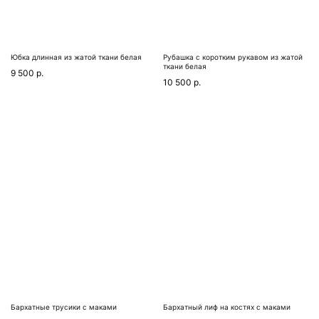
Юбка длинная из жатой ткани белая
Рубашка с коротким рукавом из жатой
ткани белая
9 500
р.
10 500
р.
Бархатные трусики с маками
Бархатный лиф на костях с маками