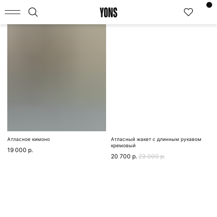
КАТАЛОГ
Атласное кимоно
Атласный жакет с длинным рукавом
кремовый
19 000
р.
20 700
р.
23 000
р.