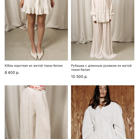
Юбка короткая из жатой ткани белая
Рубашка с длинным рукавом из жатой
ткани белая
8 400
р.
10 500
р.