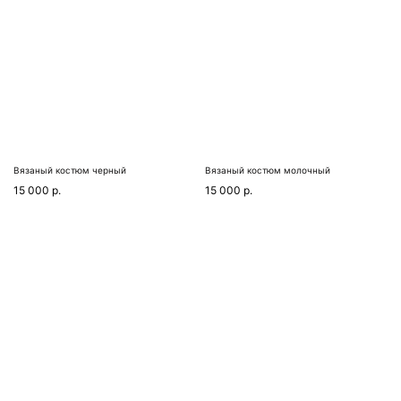
Вязаный костюм черный
Вязаный костюм молочный
15 000
р.
15 000
р.