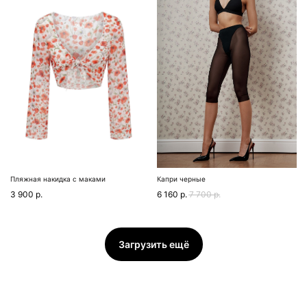
Пляжная накидка с маками
Капри черные
3 900
р.
6 160
р.
7 700
р.
Загрузить ещё