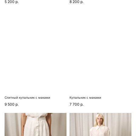
5 200
р.
8 200
р.
Слитный купальник с маками
Купальник с маками
9 500
р.
7 700
р.