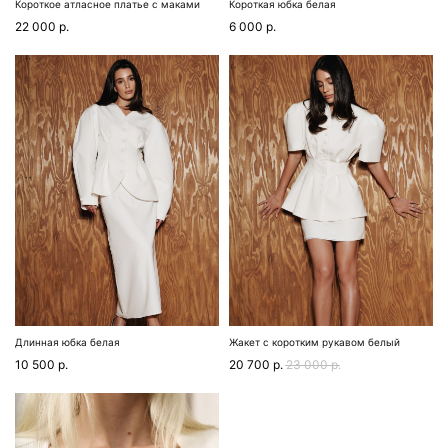
Короткое атласное платье с маками
Короткая юбка белая
22 000
р.
6 000
р.
Длинная юбка белая
Жакет с коротким рукавом белый
10 500
р.
20 700
р.
23 000
р.