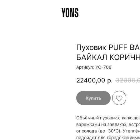
Пуховик PUFF B
БАЙКАЛ КОРИЧ
Артикул:
YO-708
22400,00
р.
32000,
Купить
Объёмный пуховик с капюшон
варежками на завязках, встр
от холода (до -30°C). Утеплё
подойдёт для городской зимы