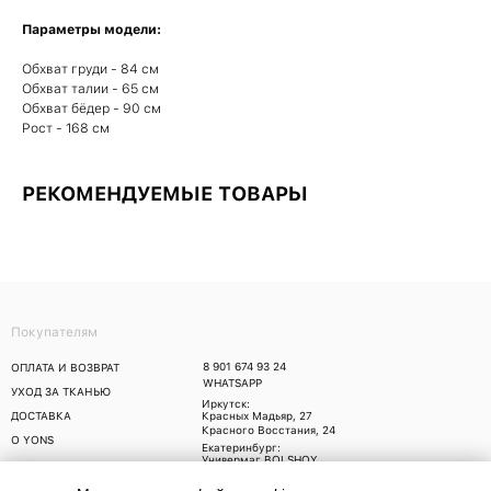
Параметры модели:
Обхват груди - 84 см
Обхват талии - 65 см
Обхват бёдер - 90 см
Рост - 168 см
РЕКОМЕНДУЕМЫЕ ТОВАРЫ
Покупателям
8 901 674 93 24
ОПЛАТА И ВОЗВРАТ
WHATSAPP
УХОД ЗА ТКАНЬЮ
Иркутск:
ДОСТАВКА
Красных Мадьяр, 27
Красного Восстания, 24
О YONS
Екатеринбург:
Универмаг BOLSHOY,
Малышева 71
Москва: