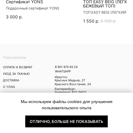
Сертификат YONS
ТОП EASY BEIG (ЛЕГКИ
БЕЖЕВЫЙ ТОП)
Подарочный сертификат YONS
ТОП EASY BEIG (ЛЕГКИЙ Б
ТОП)
3 000
р.
1 550
р.
3 100
р.
Покупателям
8 901 674 93 24
ОПЛАТА И ВОЗВРАТ
WHATSAPP
УХОД ЗА ТКАНЬЮ
Иркутск:
ДОСТАВКА
Красных Мадьяр, 27
Красного Восстания, 24
О YONS
Екатеринбург:
Универмаг BOLSHOY,
Малышева 71
Москва:
Мы используем файлы cookies для улучшения
Trend Island, Ходынский
бульвар, 4
пользовательского опыта
Публичная оферта
Политика
ОТЛИЧНО, БОЛЬШЕ НЕ ПОКАЗЫВАТЬ
конфиденциальности
Since 2021