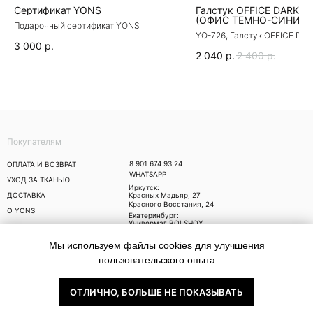
Сертификат YONS
Галстук OFFICE DARK B
(OФИС ТЕМНО-СИНИЙ)
Подарочный сертификат YONS
YO-726, Галстук OFFICE DA
(OФИС ТЕМНО-СИНИЙ)
3 000
р.
2 040
р.
2 400
р.
Покупателям
8 901 674 93 24
ОПЛАТА И ВОЗВРАТ
WHATSAPP
УХОД ЗА ТКАНЬЮ
Иркутск:
ДОСТАВКА
Красных Мадьяр, 27
Красного Восстания, 24
О YONS
Екатеринбург:
Универмаг BOLSHOY,
Малышева 71
Москва:
Мы используем файлы cookies для улучшения
Trend Island, Ходынский
бульвар, 4
пользовательского опыта
Публичная оферта
Политика
ОТЛИЧНО, БОЛЬШЕ НЕ ПОКАЗЫВАТЬ
конфиденциальности
Since 2021