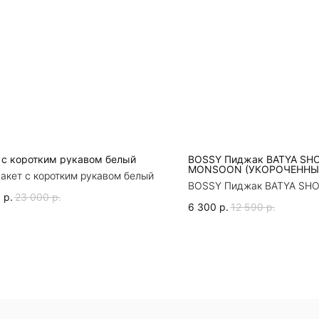
 с коротким рукавом белый
BOSSY Пиджак BATYA SH
MONSOON (УКОРОЧЕННЫ
акет с коротким рукавом белый
ПИДЖАК БОССИ)
BOSSY Пиджак BATYA SH
MONSOON (УКОРОЧЕННЫ
0
р.
23 000
р.
6 300
р.
12 590
р.
ПИДЖАК БОССИ)