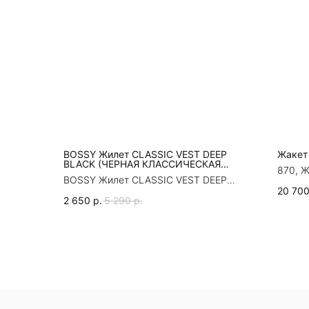
BOSSY Жилет CLASSIC VEST DEEP
Жакет
BLACK (ЧЕРНАЯ КЛАССИЧЕСКАЯ
870, Ж
ЖИЛЕТКА БОССИ)
BOSSY Жилет CLASSIC VEST DEEP
BLACK (ЧЕРНАЯ КЛАССИЧЕСКАЯ
20 70
2 650
р.
5 290
р.
ЖИЛЕТКА БОССИ)