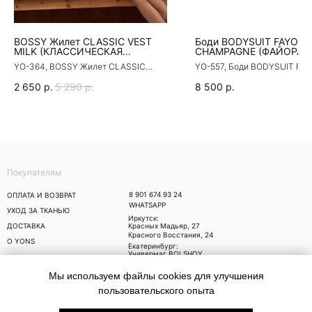
BOSSY Жилет CLASSIC VEST
Боди BODYSUIT FAYORA
MILK (КЛАССИЧЕСКАЯ
CHAMPAGNE (ФАЙОРА
МОЛОЧНАЯ ЖИЛЕТКА БОССИ)
ШАМПАНЬ)
YO-364, BOSSY Жилет CLASSIC
YO-557, Боди BODYSUIT FA
VEST MILK (КЛАССИЧЕСКАЯ
CHAMPAGNE (ФАЙОРА ШАМ
МОЛОЧНАЯ ЖИЛЕТКА БОССИ)
2 650
р.
5 290
р.
8 500
р.
Покупателям
8 901 674 93 24
ОПЛАТА И ВОЗВРАТ
WHATSAPP
УХОД ЗА ТКАНЬЮ
Иркутск:
ДОСТАВКА
Красных Мадьяр, 27
Красного Восстания, 24
О YONS
Екатеринбург:
Универмаг BOLSHOY,
Малышева 71
Москва:
Мы используем файлы cookies для улучшения
Trend Island, Ходынский
бульвар, 4
пользовательского опыта
Публичная оферта