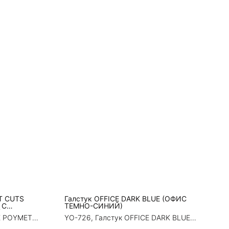
T CUTS
Галстук OFFICE DARK BLUE (OФИС
 С
ТЕМНО-СИНИЙ)
ЙМЕТ)
E POYMET
YO-726, Галстук OFFICE DARK BLUE
ЖИНСЫ С
(OФИС ТЕМНО-СИНИЙ)