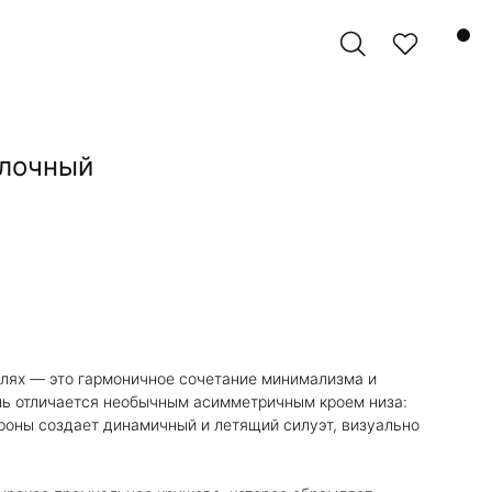
олочный
елях — это гармоничное сочетание минимализма и
ль отличается необычным асимметричным кроем низа:
роны создает динамичный и летящий силуэт, визуально