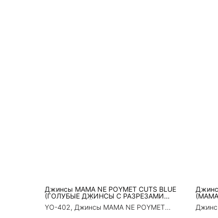
Джинсы MAMA NE POYMET CUTS BLUE
Джинс
(ГОЛУБЫЕ ДЖИНСЫ С РАЗРЕЗАМИ
(МАМА
МАМА НЕ ПОЙМЕТ)
YO-402, Джинсы MAMA NE POYMET
Джинс
CUTS BLUE (ГОЛУБЫЕ ДЖИНСЫ С
(МАМА