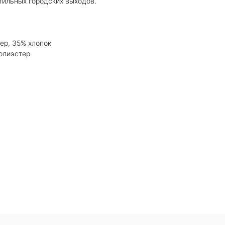
тильных городских выходов.
ер, 35% хлопок
олиэстер