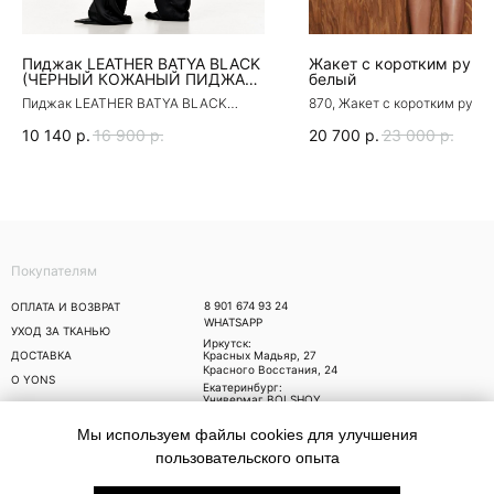
Пиджак LEATHER BATYA BLACK
Жакет с коротким рука
(ЧЕРНЫЙ КОЖАНЫЙ ПИДЖАК
белый
БАТЯ)
Пиджак LEATHER BATYA BLACK
870, Жакет с коротким рука
(ЧЕРНЫЙ КОЖАНЫЙ ПИДЖАК БАТЯ)
белый
10 140
р.
16 900
р.
20 700
р.
23 000
р.
Покупателям
8 901 674 93 24
ОПЛАТА И ВОЗВРАТ
WHATSAPP
УХОД ЗА ТКАНЬЮ
Иркутск:
ДОСТАВКА
Красных Мадьяр, 27
Красного Восстания, 24
О YONS
Екатеринбург:
Универмаг BOLSHOY,
Малышева 71
Москва:
Мы используем файлы cookies для улучшения
Trend Island, Ходынский
бульвар, 4
пользовательского опыта
Публичная оферта