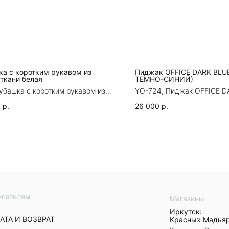
ка с коротким рукавом из
Пиджак OFFICE DARK BLU
ткани белая
ТЕМНО-СИНИЙ)
убашка с коротким рукавом из
YO-724, Пиджак OFFICE D
ткани белая
(OФИС ТЕМНО-СИНИЙ)
0
р.
26 000
р.
упателям
Магазины
Иркутск:
АТА И ВОЗВРАТ
Красных Мадьяр