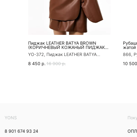
Пиджак LEATHER BATYA BROWN
Рубаш
(КОРИЧНЕВЫЙ КОЖАНЫЙ ПИДЖАК
жатой 
БАТЯ)
YO-372, Пиджак LEATHER BATYA
866, Р
BROWN (КОРИЧНЕВЫЙ КОЖАНЫЙ
жатой 
8 450
р.
16 900
р.
10 50
ПИДЖАК БАТЯ)
YONS
Пок
8 901 674 93 24
ОПЛ