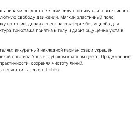
штанинами создает летящий силуэт и визуально вытягивает
олютную свободу движений. Мягкий эластичный пояс
ку на талии, делая акцент на комфорте без ущерба для
ктура трикотажа приятна к телу и дарит ощущение уюта в
талям: аккуратный накладной карман сзади украшен
вкой логотипа Yons в глубоком красном цвете. Продуманные
рактичности, сохраняя чистоту линий.
 ценит стиль «comfort chic».