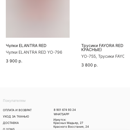
Чулки ELANTRA RED
Трусики FAYORA RED (
КРАСНЫЕ)
Чулки ELANTRA RED YO-796
YO-755, Трусики FAYOR
(ФАЙОРА КРАСНЫЕ)
3 900
р.
3 800
р.
Покупателям
8 901 674 93 24
ОПЛАТА И ВОЗВРАТ
WHATSAPP
УХОД ЗА ТКАНЬЮ
Иркутск:
ДОСТАВКА
Красных Мадьяр, 27
Красного Восстания, 24
О YONS